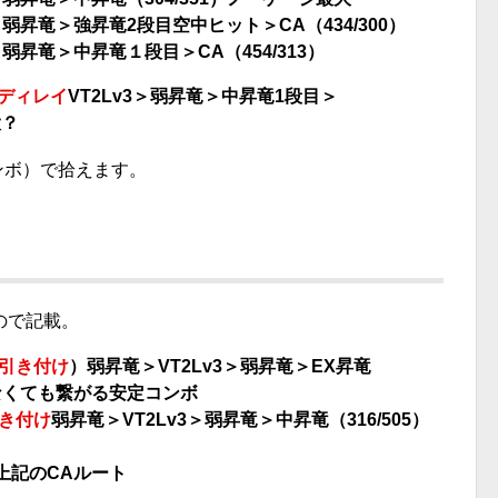
3＞弱昇竜＞強昇竜2段目空中ヒット＞CA（434/300）
3＞弱昇竜＞中昇竜１段目＞CA（454/313）
ディレイ
VT2Lv3＞弱昇竜＞中昇竜1段目＞
大？
ンボ）で拾えます。
ので記載。
引き付け
）弱昇竜＞VT2Lv3＞弱昇竜＞EX昇竜
けなくても繋がる安定コンボ
き付け
弱昇竜＞VT2Lv3＞弱昇竜＞中昇竜（316/505）
）上記のCAルート