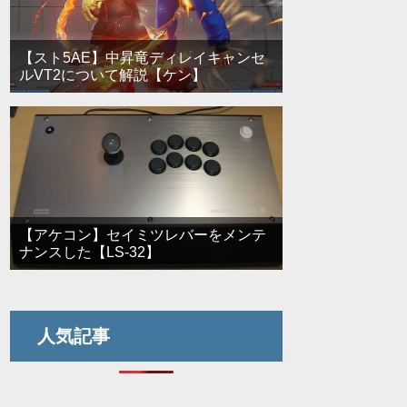
【スト5AE】中昇竜ディレイキャンセ
ルVT2について解説【ケン】
【アケコン】セイミツレバーをメンテ
ナンスした【LS-32】
人気記事