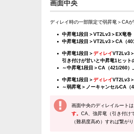
画面中央
ディレイ時の一部限定で弱昇竜＞CA
中昇竜1段目＞VT2Lv3＞EX竜巻（
中昇竜1段目＞VT2Lv3＞CA（40
中昇竜1段目＞
ディレイ
VT2Lv3
引き付けが甘いと中昇竜1ヒットのみ
～中昇竜1段目＞CA（421/26
中昇竜1段目＞
ディレイ
VT2Lv3
～弱昇竜＞ノーキャンセルCA（40
画面中央のディレイルートは
す。
CA、強昇竜（引き付け
（難易度高め）すれば繋がり