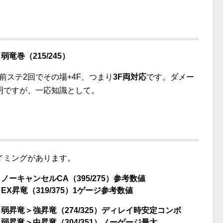
＞弱竜巻（215/245
）
前ステ2回でその場+4F、つまり
3F両対応
です。ダメー
明ですが、一応知識として。
イミングがあります。
ノーキャンセルCA（395/275）参考数値
EX昇竜（319/375）1ゲージ参考数値
3＞弱昇竜＞強昇竜（274/325）ディレイ時安定コンボ
3＞弱昇竜＞中昇竜（304/351）ノーゲージ最大