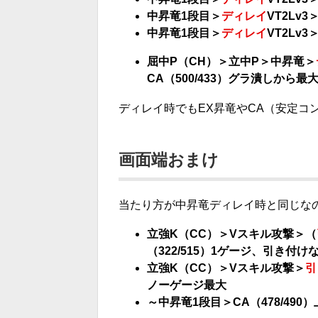
中昇竜1段目＞
ディレイ
VT2Lv
中昇竜1段目＞
ディレイ
VT2Lv
屈中P（CH）＞立中P＞中昇竜＞
CA（500/433）グラ潰しから最
ディレイ時でもEX昇竜やCA（安定コ
画面端おまけ
当たり方が中昇竜ディレイ時と同じな
立強K（CC）＞Vスキル攻撃＞（
（322/515）1ゲージ、引き付
立強K（CC）＞Vスキル攻撃＞
引
ノーゲージ最大
～中昇竜1段目＞CA（478/490