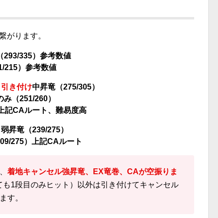
が繋がります。
293/335）参考数値
1/215）参考数値
＞
引き付け
中昇竜（275/305）
（251/260）
0）上記CAルート、難易度高
＞弱昇竜（239/275）
9/275）上記CAルート
、
着地キャンセル強昇竜、EX竜巻、CAが空振りま
ても1段目のみヒット）以外は引き付けてキャンセル
ます。