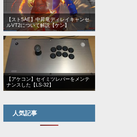
【スト5AE】中昇竜ディレイキャンセ
ルVT2について解説【ケン】
【アケコン】セイミツレバーをメンテ
ナンスした【LS-32】
人気記事