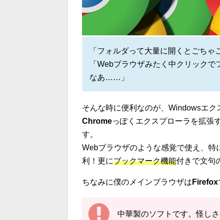
「フォルダって大量に開くとごちゃ
「Webブラウザみたく中クリックで
なあ……」
そんな時に便利なのが、Windowsエ
Chrome
っぽくエクスプローラを拡張す
す。
Webブラウザのような感覚で使え、特
利！更に
ブックマーク機能
付きで文句
ちなみに僕のメインブラウザは
Firefox
中華製のソフトです。怪しさ